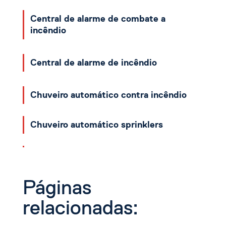
Central de alarme de combate a
incêndio
Central de alarme de incêndio
Chuveiro automático contra incêndio
Chuveiro automático sprinklers
Chuveiro sprinkler
Páginas
Detector de fumaça
relacionadas:
Detector de fumaça preço