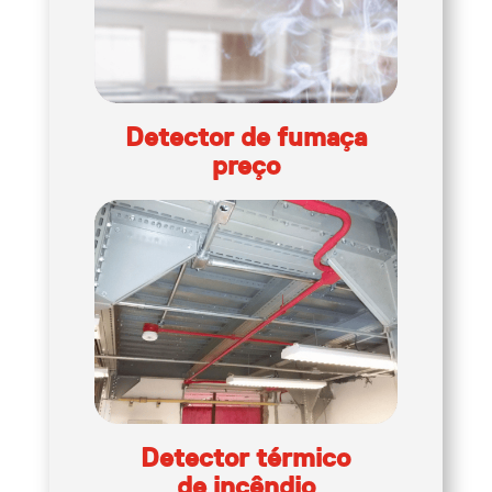
Empresas instaladoras de sistemas
contra incêndios
Engenharia de combate a incêndio
Detector de fumaça
preço
Engenharia de proteção e combate a
incêndios
Equipamentos de combate a incêndio
Execução de projetos de combate a
incêndio
Instalação de Alarme de Incêndio
Detector térmico
de incêndio