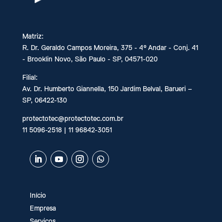
Instalação de Sistema de Incêndio
Matriz:
R. Dr. Geraldo Campos Moreira, 375 - 4º Andar - Conj. 41
Instalação de Sprinklers
- Brooklin Novo, São Paulo - SP, 04571-020
Filial:
Instalação de Detector de Fumaça
Av. Dr. Humberto Giannella, 150 Jardim Belval, Barueri –
SP, 06422-130
Laudo AVCB
protectotec@protectotec.com.br
11 5096-2518 | 11 96842-3051
Laudo AVCB Preço
Laudo Corpo de Bombeiros
Início
Empresa
Laudo Técnico de Incêndio
Serviços